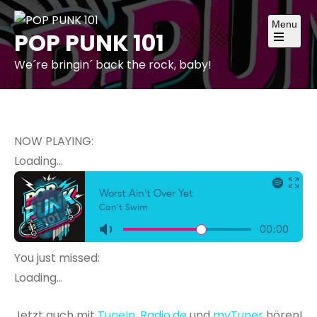
Skip
Menu
to
POP PUNK 101
content
Open
the
We´re bringin´ back the rock, baby!
main
menu
NOW PLAYING:
Loading...
You just missed:
Loading...
Jetzt auch mit
TuneIn
,
Radio.de
und
myTuner
hören!