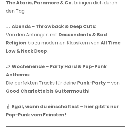
The Ataris, Paramore & Co.
bringen dich durch
den Tag.
🌙
Abends – Throwback & Deep Cuts:
Von den Anfängen mit
Descendents & Bad
Religion
bis zu modernen Klassikern von
All Time
Low & Neck Deep
.
🎉
Wochenende – Party Hard & Pop-Punk
Anthems:
Die perfekten Tracks für deine
Punk-Party
– von
Good Charlotte bis Guttermouth
!
🎸
Egal, wann du einschaltest – hier gibt’s nur
Pop-Punk vom Feinsten!