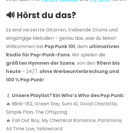
🔊
Hörst du das?
Es sind verzerrte Gitarren, treibende Drums und
eingängige Melodien – genau das, was du liebst!
Willkommen bei
Pop Punk 101
, dem
ultimativen
Radio für Pop-Punk-Fans
. Wir spielen die
größten Hymnen der Szene
, von den
90ern bis
heute
– 24/7,
ohne Werbeunterbrechung und
100 % Pop Punk
!
🎸
Unsere Playlist? Ein Who’s Who des Pop Punk:
🔥 Blink-182, Green Day, Sum 41, Good Charlotte,
Simple Plan, The Offspring
🔥 Fall Out Boy, My Chemical Romance, Paramore,
All Time Low, Yellowcard