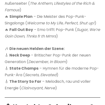
Außenseiter (
The Anthem
,
Lifestyles of the Rich &
Famous
)
🔥
Simple Plan
– Die Meister des Pop-Punk-
Singalongs (
Welcome to My Life
,
Perfect
,
Shut up!
)
🔥
Fall Out Boy
– Emo trifft Pop-Punk (
Sugar, We’re
Goin Down
,
Thnks fr th Mmrs
)
🎶
Die neuen Helden der Szene:
🎸
Neck Deep
– Britischer Pop-Punk der neuen
Generation (
December
,
In Bloom
)
🎸
State Champs
– Hymnen für die moderne Pop-
Punk-Ära (
Secrets
,
Elevated
)
🎸
The Story So Far
– Melodisch, rau und voller
Energie (
Clairvoyant
,
Nerve
)